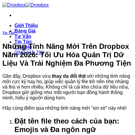
Skip
to
content
Giới Thiệu
Bảng Giá
Tin Tức
Tư Vấn
Tin Tức
Những Tính Năng Mới Trên Dropbox
Liên Hệ
0932.615.788
Năm 2026: Tối Ưu Hóa Quản Trị Dữ
Liệu Và Trải Nghiệm Đa Phương Tiện
Gần đây, Dropbox vừa
thay da đổi thịt
với những tính năng
mới cực kỳ hay ho, giúp việc quản lý file trở nên nhẹ nhàng
và thú vị hơn nhiều. Không chỉ là cái kho chứa dữ liệu nữa,
Dropbox giờ giống như một người bạn đồng hành thông
minh, hiểu ý người dùng hơn.
Hãy cùng điểm qua những tính năng mới “xịn sò” này nhé!
Đặt tên file theo cách của bạn:
Emojis và Đa ngôn ngữ