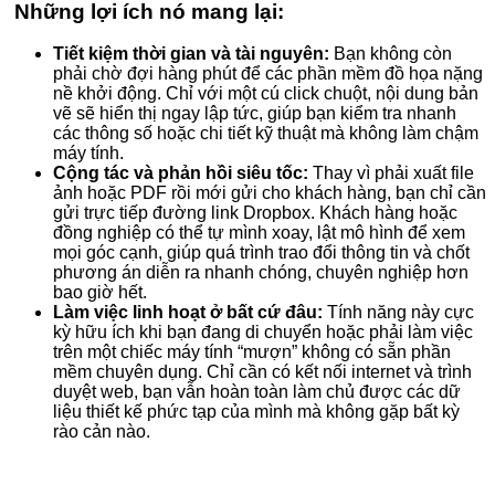
Những lợi ích nó mang lại:
Tiết kiệm thời gian và tài nguyên:
Bạn không còn
phải chờ đợi hàng phút để các phần mềm đồ họa nặng
nề khởi động. Chỉ với một cú click chuột, nội dung bản
vẽ sẽ hiển thị ngay lập tức, giúp bạn kiểm tra nhanh
các thông số hoặc chi tiết kỹ thuật mà không làm chậm
máy tính.
Cộng tác và phản hồi siêu tốc:
Thay vì phải xuất file
ảnh hoặc PDF rồi mới gửi cho khách hàng, bạn chỉ cần
gửi trực tiếp đường link Dropbox. Khách hàng hoặc
đồng nghiệp có thể tự mình xoay, lật mô hình để xem
mọi góc cạnh, giúp quá trình trao đổi thông tin và chốt
phương án diễn ra nhanh chóng, chuyên nghiệp hơn
bao giờ hết.
Làm việc linh hoạt ở bất cứ đâu:
Tính năng này cực
kỳ hữu ích khi bạn đang di chuyển hoặc phải làm việc
trên một chiếc máy tính “mượn” không có sẵn phần
mềm chuyên dụng. Chỉ cần có kết nối internet và trình
duyệt web, bạn vẫn hoàn toàn làm chủ được các dữ
liệu thiết kế phức tạp của mình mà không gặp bất kỳ
rào cản nào.