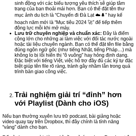
sinh động với các biểu tượng yêu thích sẽ giúp tâm
trạng của bạn thoải mái hơn. Bạn có thể đặt tên thư
mục ảnh du lịch là “Chuyến đi Đà Lạt ☁️🌲” hay kế
hoạch năm mới là “Mục tiêu 2024 🚀” để tiếp thêm
động lực mỗi khi mở máy.
Lưu trữ chuyên nghiệp và chuẩn xác:
Đây là điểm
cộng lớn cho những ai làm việc với đối tác nước ngoài
hoặc tài liệu chuyên ngành. Bạn có thể đặt tên file bằng
đúng ngôn ngữ gốc (như tiếng Nhật, tiếng Pháp…) mà
không lo bị lỗi hiển thị “ô vuông” hay hỏng định dạng.
Đặc biệt với tiếng Việt, việc hỗ trợ đầy đủ các ký tự đặc
biệt giúp tên file rõ ràng, tránh gây nhầm lẫn trong quá
trình bàn giao công việc.
Trải nghiệm giải trí “đỉnh” hơn
với Playlist (Dành cho iOS)
Nếu bạn thường xuyên lưu trữ podcast, bài giảng hoặc
video quay tay trên Dropbox, thì đây chính là tính năng
“vàng” dành cho bạn.