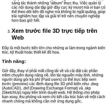
sáng tác thành những “album” thực thụ. Việc quản lý
các nội dung dài tập giờ đây cực kỳ mượt mà vì bạn có
thể theo dõi tiến độ nghe mà không bị ngắt quãng, giúp
trải nghiệm học tập và giải trí trở nên chuyên nghiệp
hơn bao giờ hết.
Xem trước file 3D trực tiếp trên
Web
Đây là một bước tiến lớn cho những ai làm trong ngành kiến
trúc, kỹ thuật hoặc thiết kế đồ họa.
Tính năng:
Giờ đây, thay vì phải mất công tải về và cài đặt các phần
mềm chuyên dụng nặng nề, tốn tài nguyên máy tính, những
người dùng gói trả phí (Paid users) có thể trực tiếp xem
trước (preview) các định dạng file 3D phổ biến như .dwg
(AutoCAD), .dxf (Drawing Exchange Format) và .skp
(SketchUp) ngay trên trình duyệt web. Hệ thống cho phép
bạn xoay, thu phóng và xem chi tiết cấu trúc bản vẽ một cách
nhanh chóng mà không cần mở ứng dụng gốc.