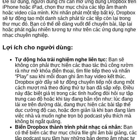
Để sử dụng, người dùng chỉ cần mở ứng dụng Dropbox trên
iPhone hoặc iPad, chọn thư mục chứa các tệp âm thanh
hoặc video của mình. Khi nhấn phát một tệp bất kỳ, Dropbox
sẽ tự động tạo một danh sách phát từ các tệp còn lại trong
thư mục đó. Bạn có thể dễ dàng vuốt để chuyển bài, lặp lại
hoặc phát ngẫu nhiên tương tự như trên các ứng dụng nghe
nhạc chuyên nghiệp.
Lợi ích cho người dùng:
Tự động hóa trải nghiệm nghe liên tục:
Bạn sẽ
không còn phải thực hiện các thao tác thủ công rườm
rà như mở khóa điện thoại, tìm file tiếp theo và nhấn
“Play” sau khi mỗi đoạn ghi âm hay video kết thúc.
Dropbox giờ đây sẽ tự động chuyển tiếp nội dung một
cách mượt mà theo đúng thứ tự bạn đã sắp xếp. Điều
này đặc biệt giá trị trong các tình huống đòi hỏi sự tập
trung cao độ hoặc khi tay đang bận rộn như: lúc đang
lái xe trên đường dài, đang thực hiện các bài tập thể
dục cường độ cao, hoặc đơn giản là khi bạn đang làm
việc nhà và muốn nghe trọn bộ podcast yêu thích mà
không bị ngắt quãng.
Biến Dropbox thành trình phát nhạc cá nhân:
Bạn
có thể biến các thư mục chứa file ghi âm bài giảng, các
tập podcast sưu tầm hay những bản demo âm nhạc tự