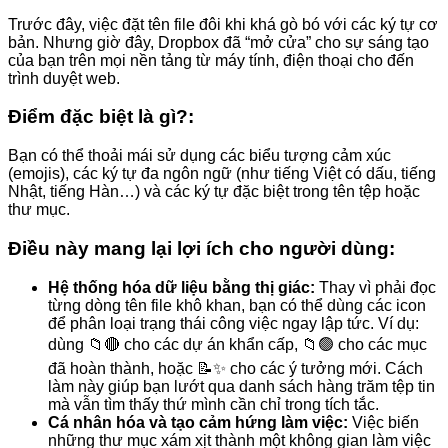
Trước đây, việc đặt tên file đôi khi khá gò bó với các ký tự cơ
bản. Nhưng giờ đây, Dropbox đã “mở cửa” cho sự sáng tạo
của bạn trên mọi nền tảng từ máy tính, điện thoại cho đến
trình duyệt web.
Điểm đặc biệt là gì?:
Bạn có thể thoải mái sử dụng các biểu tượng cảm xúc
(emojis), các ký tự đa ngôn ngữ (như tiếng Việt có dấu, tiếng
Nhật, tiếng Hàn…) và các ký tự đặc biệt trong tên tệp hoặc
thư mục.
Điều này mang lại lợi ích cho người dùng:
Hệ thống hóa dữ liệu bằng thị giác:
Thay vì phải đọc
từng dòng tên file khô khan, bạn có thể dùng các icon
để phân loại trạng thái công việc ngay lập tức. Ví dụ:
dùng 📁🔴 cho các dự án khẩn cấp, 📁🟢 cho các mục
đã hoàn thành, hoặc 📝✨ cho các ý tưởng mới. Cách
làm này giúp bạn lướt qua danh sách hàng trăm tệp tin
mà vẫn tìm thấy thứ mình cần chỉ trong tích tắc.
Cá nhân hóa và tạo cảm hứng làm việc:
Việc biến
những thư mục xám xịt thành một không gian làm việc