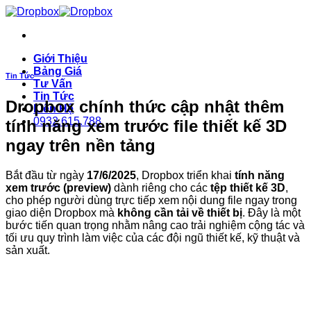
Skip
to
content
Giới Thiệu
Bảng Giá
Tin Tức
Tư Vấn
Tin Tức
Dropbox chính thức cập nhật thêm
Liên Hệ
0932.615.788
tính năng xem trước file thiết kế 3D
ngay trên nền tảng
Bắt đầu từ ngày
17/6/2025
, Dropbox triển khai
tính năng
xem trước (preview)
dành riêng cho các
tệp thiết kế 3D
,
cho phép người dùng trực tiếp xem nội dung file ngay trong
giao diện Dropbox mà
không cần tải về thiết bị
. Đây là một
bước tiến quan trọng nhằm nâng cao trải nghiệm cộng tác và
tối ưu quy trình làm việc của các đội ngũ thiết kế, kỹ thuật và
sản xuất.